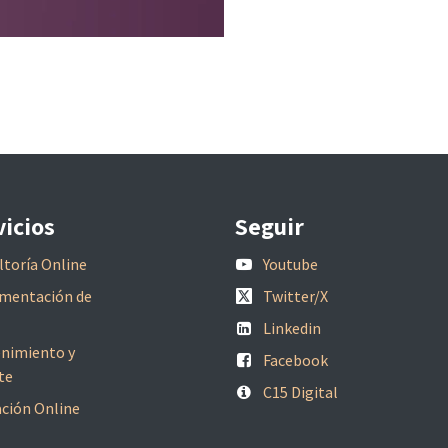
vicios
Seguir
toría Online
Youtube
mentación de
Twitter/X
Linkedin
nimiento y
Facebook
te
C15 Digital
ción Online