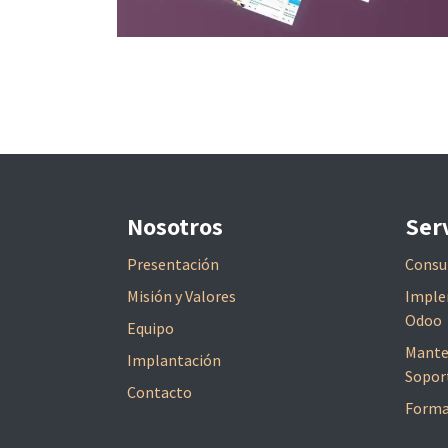
Nosotros
Ser
Presentación
Consul
Misión y Valores
Imple
Odoo
Equipo
Mante
Implantación
Sopor
Contacto
Forma